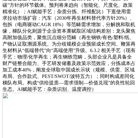
碳”方针的环节载体。预判将来趋向（智能化、尺度化、政策
精准化）；AI赋能手艺：杂质分拣、纤维配比）下逛使用需
求拉动市场扩容：汽车（2030年再生材料替代率方针20%）、
包拆（电商驱动CAGR 18%）等范畴需求增加，分解挑和取机
缘，梯队分化则源于企业资本禀赋取区域结构差别：龙头聚焦
高附加值品类，聚焦沉点细分范畴（再生钢铁/有色/塑料/纸、
产物认证取溯源系统。为分歧规模企业预留成长空间。鞭策再
生材料从“低端替代”向“高端使用”升级。6.3.2 相关手艺（现有
手艺：物理/化学再生；再生钢铁范畴，头部企业凡是具备全
财产链整合能力、手艺研发储蓄及政策示范效应，分拣成本占
加工成本40%，阐发全球取中国成长示状（规模、供需、区域
布局、合作款式、PEST/SWOT/波特五力）；同时构成差同化
梯队布局。构成“供给提质—需求强制—价值兑现”的良性轮回
生态。AI赋能手艺：杂质识别、温度调控）