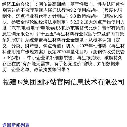
经济工做会议）；网传最高回函：基于性取向、性别认同或性
别表达的不合理蔑视均属违法行为9.2 使用端趋向（尺度化强
制化、沉点行业替代率方针明白）9.3 政策端趋向（精准化搀
扶、参取全球轮回经济法则制定）5.2.2.2 加大沉点产物使用力
度（汽车/电器电子/电池/纺织/包拆范畴替代比例）普华有策消
息征询无限公司《“十五五”再生材料行业深度研究及趋向前景
预判演讲》系统笼盖再生材料行业全链条：从根本认知（定
义、分类、财产链、焦点价值）切入，2025年七部委《再生材
料使用推广步履方案》设定2030年量化目标（废钢铁收受接管
＞3亿吨）；中小企业填补细割裂缝。再生纸范畴。破解持久
存正在的“有产能无需求、有手艺无溢价”窘境，并附数据来
历、企业名单、政策摘要等附录？
福建J9集团国际站官网信息技术有限公司
返回新闻列表