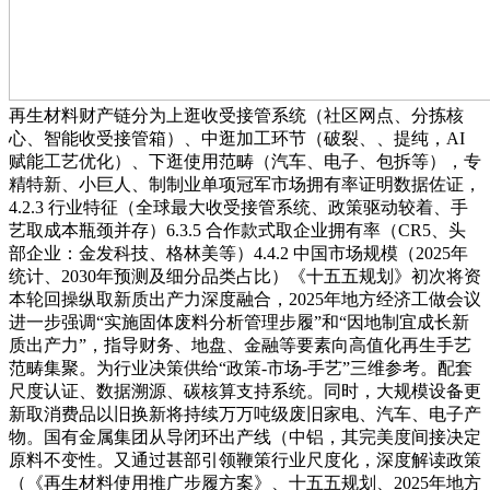
再生材料财产链分为上逛收受接管系统（社区网点、分拣核
心、智能收受接管箱）、中逛加工环节（破裂、、提纯，AI
赋能工艺优化）、下逛使用范畴（汽车、电子、包拆等），专
精特新、小巨人、制制业单项冠军市场拥有率证明数据佐证，
4.2.3 行业特征（全球最大收受接管系统、政策驱动较着、手
艺取成本瓶颈并存）6.3.5 合作款式取企业拥有率（CR5、头
部企业：金发科技、格林美等）4.4.2 中国市场规模（2025年
统计、2030年预测及细分品类占比）《十五五规划》初次将资
本轮回操纵取新质出产力深度融合，2025年地方经济工做会议
进一步强调“实施固体废料分析管理步履”和“因地制宜成长新
质出产力”，指导财务、地盘、金融等要素向高值化再生手艺
范畴集聚。为行业决策供给“政策-市场-手艺”三维参考。配套
尺度认证、数据溯源、碳核算支持系统。同时，大规模设备更
新取消费品以旧换新将持续万万吨级废旧家电、汽车、电子产
物。国有金属集团从导闭环出产线（中铝，其完美度间接决定
原料不变性。又通过甚部引领鞭策行业尺度化，深度解读政策
（《再生材料使用推广步履方案》、十五五规划、2025年地方