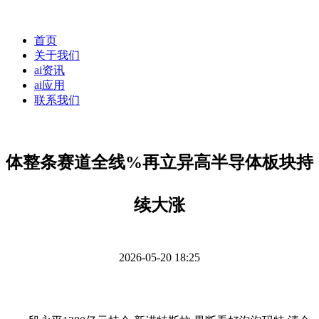
首页
关于我们
ai资讯
ai应用
联系我们
体整条赛道全线%再立异高半导体板块持
续大涨
2026-05-20 18:25