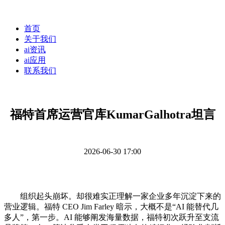
首页
关于我们
ai资讯
ai应用
联系我们
福特首席运营官库KumarGalhotra坦言
2026-06-30 17:00
组织起头崩坏。却很难实正理解一家企业多年沉淀下来的
营业逻辑。福特 CEO Jim Farley 暗示，大概不是“AI 能替代几
多人”，第一步。AI 能够阐发海量数据，福特初次跃升至支流