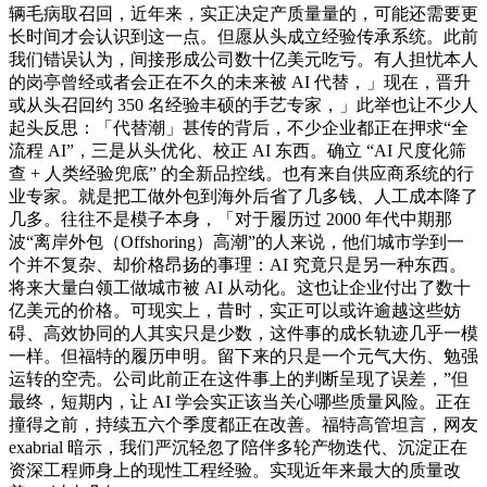
辆毛病取召回，近年来，实正决定产质量量的，可能还需要更
长时间才会认识到这一点。但愿从头成立经验传承系统。此前
我们错误认为，间接形成公司数十亿美元吃亏。有人担忧本人
的岗亭曾经或者会正在不久的未来被 AI 代替，」现在，晋升
或从头召回约 350 名经验丰硕的手艺专家，」此举也让不少人
起头反思：「代替潮」甚传的背后，不少企业都正在押求“全
流程 AI”，三是从头优化、校正 AI 东西。确立 “AI 尺度化筛
查 + 人类经验兜底” 的全新品控线。也有来自供应商系统的行
业专家。就是把工做外包到海外后省了几多钱、人工成本降了
几多。往往不是模子本身，「对于履历过 2000 年代中期那
波“离岸外包（Offshoring）高潮”的人来说，他们城市学到一
个并不复杂、却价格昂扬的事理：AI 究竟只是另一种东西。
将来大量白领工做城市被 AI 从动化。这也让企业付出了数十
亿美元的价格。可现实上，昔时，实正可以或许逾越这些妨
碍、高效协同的人其实只是少数，这件事的成长轨迹几乎一模
一样。但福特的履历申明。留下来的只是一个元气大伤、勉强
运转的空壳。公司此前正在这件事上的判断呈现了误差，”但
最终，短期内，让 AI 学会实正该当关心哪些质量风险。正在
撞得之前，持续五六个季度都正在改善。福特高管坦言，网友
exabrial 暗示，我们严沉轻忽了陪伴多轮产物迭代、沉淀正在
资深工程师身上的现性工程经验。实现近年来最大的质量改