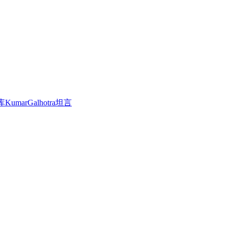
marGalhotra坦言