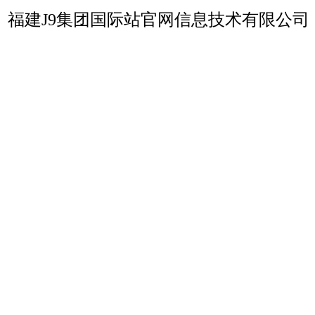
福建J9集团国际站官网信息技术有限公司