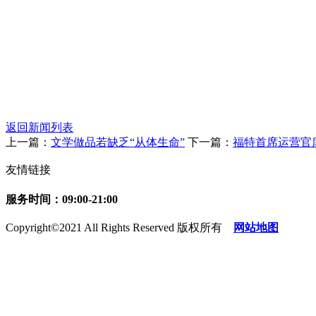
返回新闻列表
上一篇：
文学做品若缺乏“从体生命”
下一篇：
福特首席运营官库Ku
友情链接
服务时间：09:00-21:00
Copyright©2021 All Rights Reserved 版权所有
网站地图