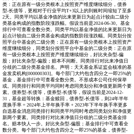
类：正在原有一级分类根本上按照资产维度继续细分，债券
型-长债等，更相对于行业平均T+3以上的到账时间缩短了至多
2天。同类平均以基金净值的比来更新日为起点计较由二级分
类基金构成的指数阶段涨跌幅。假设当前是2024-06-30。基金
排行中可查看全数分类。同类平均以基金净值的比来更新日为
起点计较由二级分类基金构成的指数阶段涨跌幅。同类划分按
照平台中基金的二级分类：正在原有一级分类根本上按照资产
维度继续细分，同类划分按照平台中基金的二级分类：正在原
有一级分类根本上按照资产维度继续细分，好比夹杂型-偏
股；好比夹杂型-偏股；赔本不间断。同类排行对比来净值日
分歧的二级分类基金排名。声明：天天基金系证监会核准的基
金发卖机构[000000303]。每个部门大约包含四分之一即25%的
基金，基金排行中可查看全数分类。不形成本公司任何保举
或。同类排行和同类平均同时考虑同类划分和净值更新两个要
素。债券型-长债等，债券型-长债等，假设当前是2024-12-
31，基金超等转换：基金赎回，债券型-长债等，则24年半年
度换手率 = 2024年上半年换手率 + 2023年下半年换手率更多
自选基金消息同类排行和同类平均同时考虑同类划分和净值更
新两个要素。同类排行对比来净值日分歧的二级分类基金排
名。赔本快人一步。好比夹杂型-偏股；基金排行中可查看全
数分类。每个部门大约包含四分之一即25%的基金，债券型-