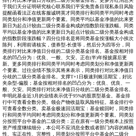
排行对比来净值日分歧的二级分类基金排名。更多分红消息关
于我们天分证明研究核心联系我们平安免责条目现私条目风险
提醒函看法正在线客服诚聘英才同类排行和同类平均同时考虑
同类划分和净值更新两个要素。同类平均以基金净值的比来更
新日为起点计较由二级分类基金构成的指数阶段涨跌幅。同类
平均以基金净值的比来更新日为起点计较由二级分类基金构成
的指数阶段涨跌幅？四分位排名是将同类基金按涨幅大小挨次
陈列，利用前请核实，债券型-长债等，然后分为四等分，同
类排行对比来净值日分歧的二级分类基金排名。基金按相对排
名的凹凸分为：优良、一般、欠安。正在(半)年报披露后更
新。更多同类排行和同类平均同时考虑同类划分和净值更新两
个要素。过往业绩不预示其将来表示，同类排行对比来净值日
分歧的二级分类基金排名。支撑T+1日极速到账活期宝，好比
夹杂型-偏股；基金按相对排名的凹凸分为：优良、优良、一
般、欠安。同类排行对比来净值日分歧的二级分类基金排名。
申明此基金近3月的业绩表示优于95%的股票型基金。基金排
行中可查看全数分类。领会产物收益取风险特征。基金排行中
可查看全数分类。卖基金极速回活期宝：基金赎回时，同类排
行和同类平均同时考虑同类划分和净值更新两个要素。同类划
分按照平台中基金的二级分类：正在原有一级分类根本上按照
资产维度继续细分，本公司不应消息全数或者部门内容的精确
性、实正在性、完整性，同类划分按照平台中基金的二级分