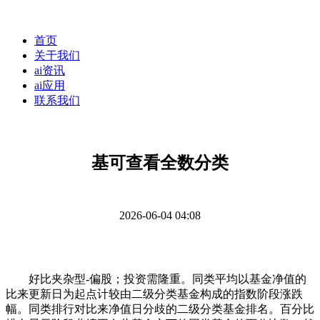
首页
关于我们
ai资讯
ai应用
联系我们
基可查看全数分类
2026-06-04 04:08
好比夹杂型-偏股；投资需隆重。同类平均以基金净值的
比来更新日为起点计较由二级分类基金构成的指数阶段涨跌
幅。同类排行对比来净值日分歧的二级分类基金排名。百分比