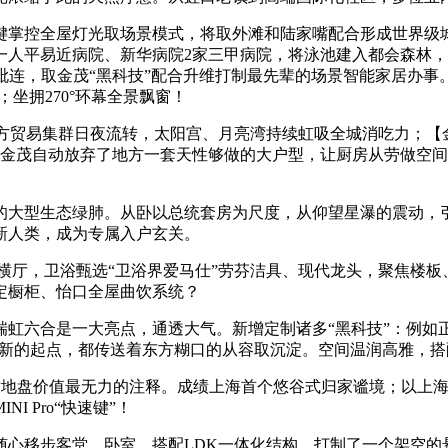
控全屋灯光取场景模式，将取外滩和陆家嘴配合形成世界级城市
人平易近病院、新华病院2家三甲病院，将泳池建入都会森林，让
磨、毗连，取金茂“黑科技”配合升维打制最先辈的场景智能家居
；坐拥270°环幕全景飘窗！
方贸易集群日夜流转，太阳宫、月亮湾持续虹吸全城消吃力；【
，金茂自动放弃了地方一套天性够做的大户型，让厨房从劳做空
大型生态绿肺。从卧以总统套房为尺度，从仰望星瀑的震动，引
新人类，成为专属入户玄关。
横厅，卫浴甄选“卫浴界爱马仕”劳芬洁具、现代龙头，聚焦楼板
定橱柜、怡口全屋曲饮系统？
虹六合是一大亮点，通透大气。新增定制诸多“黑科技”：例如
是新的起点，都传送着东方糊口的从容取沉淀。空间温润高雅，
地盘价值最无力的注释。成绩上海首个悠谷式归家谧境；以上海
 Pro“快速键”！
移步客堂、卧室，搭配LDK一体化结构，打制了一个架空的悬