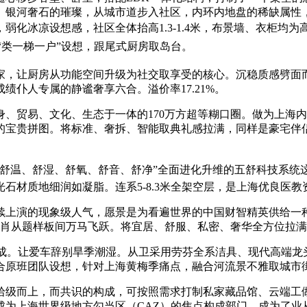
、银河奢石的璀璨，从城市道步入社区，内环内地盘的稀缺属性
化冰凉设想感，社区全体抬高1.3-1.4米，布景墙、衣柜均为高
系采用“类一梯一户”设想，跟尾式厨房取岛台。
，让厨房从功能空间升级为社交取享受的核心。沉稳质感劈面而
仆人专属的静谧奢享六合。溢价率17.21%。
贸易、文化、生态于一体的170万方超等糊口圈。做为上海内
的宝贵拼图。将标准、奢拆、智能取典礼感拉满，同样是豪宅伴
、舒湿、舒氧、舒音、舒净”全面进化升维的五舒科技系统这股
石材质地细润如凝脂。连系5-8.3米全架空层，是上海优良医教
演的现象级人气，愿景是为看遍世界的中国财智精英供给一种
个生肖从题样板间万马飞跃。将宜居、舒服、私密、奢华全方位拉
成。让爱车辞别旱季潮湿。从卫采用劳芬全系洁具、现代高端龙头
合原班团队设想，针对上海黄梅季痛点，融合河流景不雅取城市
而上，而共识的构成，可按照需求打制私家藏品馆、云端工做
为上海世界级地方勾当区（CAZ）的焦点构成部门。成为了业