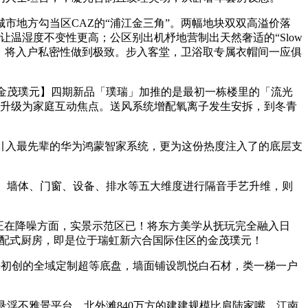
地方勾当区CAZ的“浦江金三角”。两幅地块双双高溢价落
温湿度不变性更高；公区别出机杼地营制出天然奢适的“Slow
办事。将入户私密性做到极致。步入客堂，卫浴取专属衣帽间一应俱
金茂璞元】四期新品「璞瑞」加推的是最初一栋楼里的「流光
间升级为家庭互动焦点。送风系统增配氧离子发生安拆，到冬青
入最先辈的华为鸿蒙智家系统，更为这份热度注入了的底层支
、墙体、门窗、设备、排水等五大维度进行隔音手艺升维，则
正在降噪方面，实景示范区已！将东方美学从抚玩完全融入日
搭配式厨房，即是位于瑞虹新六合国际住区的金茂璞元！
初创的全域定制超等底盘，墙面铺设凯悦白石材，类一梯一户
浮不雅景平台，北外滩840万方的建建规模比肩陆家嘴，江南