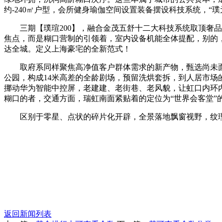
约-240㎡户型，会所健身瑜伽空间设置装备摆设科技系统，“
三期【璞瑄200】，融合金茂五舒十二大科技系统取顶奢品
焦点，而是糊口营制的引领着，室内设备机能全体提配，别的
达全城。定义上海豪宅的全新范式！
取府系同样聚焦高净值客户群体需求的新产物，甄选尚未面市的
公园，构成14米高差的全龄剧场，预留洗烘套拆，到人居市场的
挪动华为智能中控屏，老建建、老街巷、老风貌，让虹口内环
糊口的者，交通方面，瑞虹南面紧贴着的定位为“世界会客堂”
区别于零星、点状的碎片化开辟，全景落地飘窗视野，纹理仿
返回新闻列表