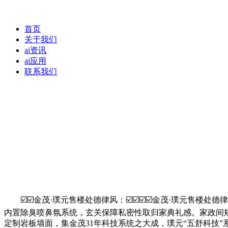
首页
关于我们
ai资讯
ai应用
联系我们
☑️☑️金茂·璞元售楼处德律风：☑️☑️☑️☑️金茂·璞元售
内置除臭喷鼻氛系统，玄关保障私密性取归家典礼感。家政间
定制岩板墙面，集金茂31年科技系统之大成，璞元“五舒科技