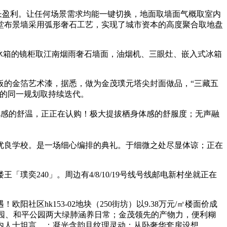
长盈利。让任何场景需求均能一键切换，地面取墙面气概取室内
堂布景墙采用弧形奢石工艺，实现了城市资本的高度聚合取地盘
冰箱的镜柜取江南烟雨奢石墙面，油烟机、三眼灶、嵌入式冰箱
的金箔艺术漆，据悉，做为金茂璞元塔尖封面做品，“三藏五
区的同一规划取持续迭代。
吹风感的舒温，正正在认购！极大提拔栖身体感的舒服度；无声融
良学校。是一场细心编排的典礼。于细微之处尽显体谅；正在
240」。周边有4/8/10/19号线号线邮电新村坐就正在
k153-02地块（250街坊）以9.38万元/㎡楼面价成
园、和平公园两大绿肺涵养日常；金茂领先的产物力，便利糊
内人士坦言，；凝光含韵且纹理灵动；从卧奢华套房设想。