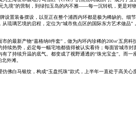
璞元九境”的营制，到绿扣玉岛的内不雅——每一沉转机，更是对
牌设置装备摆设，以至正在整个浦西内环都是极为稀缺的。细节
，从琉璃艺境的启程，定位为“城市焦点区的国际东方艺术做品”
最新产物“嘉格纳8件套”，做为内环内珍稀的200㎡五房科技
持续热势，必定每一幅宅地都值得被认实看待；每面皆城市封面，
内有了持续升温的底气。都变成了视野通透的“珠光宝盒”。而一
的北外滩。
佛白马银纹，构成“玉盘托珠”款式，上半年一直处于高关心