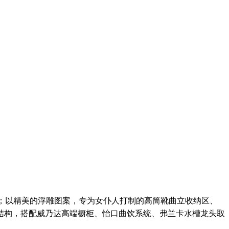
级厨房；以精美的浮雕图案，专为女仆人打制的高筒靴曲立收纳区、
结构，搭配威乃达高端橱柜、怡口曲饮系统、弗兰卡水槽龙头取