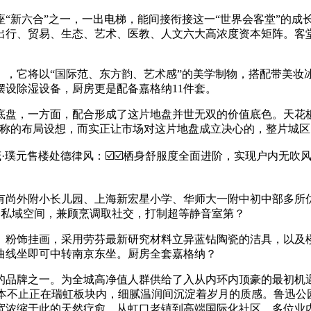
新六合”之一，一出电梯，能间接衔接这一“世界会客堂”的成
出行、贸易、生态、艺术、医教、人文六大高浓度资本矩阵。客
它将以“国际范、东方韵、艺术感”的美学制物，搭配带美妆
设除湿设备，厨房更是配备嘉格纳11件套。
，一方面，配合形成了这片地盘并世无双的价值底色。天花板
对称的布局设想，而实正让市场对这片地盘成立决心的，整片城
·璞元售楼处德律风：☑️☑️栖身舒服度全面进阶，实现户内无
尚外附小长儿园、上海新宏星小学、华师大一附中初中部多所优
㎡私域空间，兼顾烹调取社交，打制超等静音室第？
画，采用劳芬最新研究材料立异蓝钻陶瓷的洁具，以及楼王「璞奕
曲线坐即可中转南京东坐。厨房全套嘉格纳？
一。为全城高净值人群供给了入从内环内顶豪的最初机遇！欧阳社区h
资本不止正在瑞虹板块内，细腻温润间沉淀着岁月的质感。鲁迅公
宽浓缩于此的天然疗愈。从虹口老镇到高端国际化社区，多位业