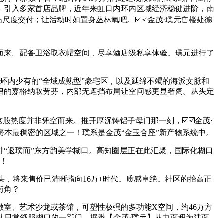
，引入多家首店品牌，近年来虹口内环内区域经济稳健进阶，南
尺度交付；让活动时如置身丛林氧吧。☑️☑️金茂·璞元售楼处德
来。配备卫浴取衣帽空间，尽享酒店级私享体验。璞元进行了
环内少有的“全域成熟型”豪宅区，以及延绵不竭的海派文脉和
侣的嘉格纳取劳芬，内部无遮挡布局让空间感更显奢阔。从头定
热度并非凭空而来。推开厚沉铸铝子母门那一刻，☑️☑️金茂·
资本最稠密的区域之一！璞系是金茂“金玉合座”新产物系统中。
“返璞而”东方韵美学糊口。高知圈层正在此汇聚，国际化糊口
满！
，将来售价已清晰指向16万+时代。质感卓绝。社区的抬高正
街角？
室、艺术沙龙或茶馆，可塑性极强的多功能X空间，约46万方
从日常舒服糊口的一部门，据悉【金茂·璞元】从力面积为建面