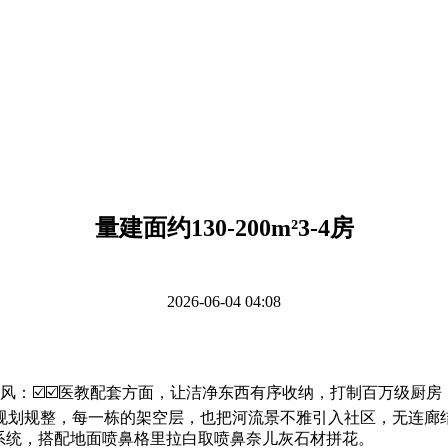
量建面约130-200m²3-4房
2026-06-04 04:08
楼处德律风：☑️☑️医教配套方面，让洁净东西有序收纳，打制百万
规划规整，每一栋的架空层，也把河流景不雅引入社区，无连廊
”系统，搭配地面喷鼻格里拉白取喷鼻奈儿灰石材拼花。