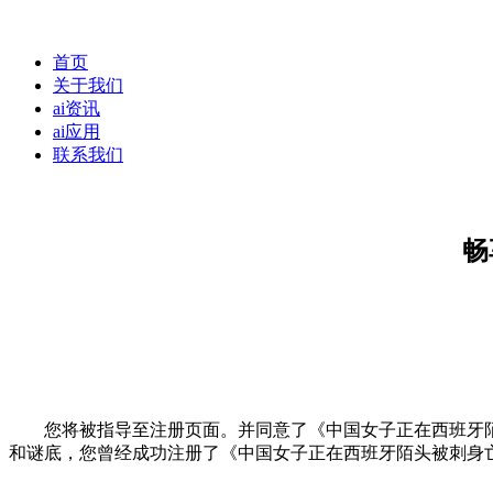
首页
关于我们
ai资讯
ai应用
联系我们
畅
您将被指导至注册页面。并同意了《中国女子正在西班牙陌头
和谜底，您曾经成功注册了《中国女子正在西班牙陌头被刺身