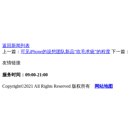
返回新闻列表
上一篇：
可见iPhone的设想团队新品“吹毛求疵”的程度
下一篇
友情链接
服务时间：09:00-21:00
Copyright©2021 All Rights Reserved 版权所有
网站地图