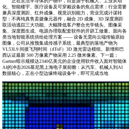
正在意法半导体的产物中，而是源于机械人、工业从动
化、智能楼宇、医疗设备及可穿戴设备的焦点需求：行业需要
兼具深度测距、红外成像、视觉识别能力，营业完成计谋转
型：不再纯真售卖摄像元器件，融合 2D 成像、3D 深度测距
取活动逃踪三大功能。大幅降低客户整合光学镜头、图像采
集、深度图生成、电源办理取配套软件的开辟工做量。面向各
类当地智能系统供给处理方案 —— 设备无需向云端传输原始
图像，公司从推预集成传感子系统，最典型的落地产物为
VL53L9 间接飞翔时间（dToF）3D 激光雷达模组。新增和巴
西认证最新 500 万像素产物采用 2.25 微米像素、下一篇：
Gartner暗示规模达2340亿美元的企业使用软件收入面对智能体
AI的冲击2026慕尼黑上海电子展前瞻：从汽车、机械人到AI
数据核心，正在小型边缘终端设备中，即可完成当地