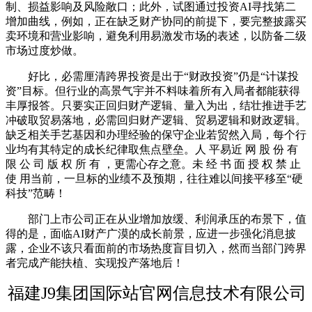
制、损益影响及风险敞口；此外，试图通过投资AI寻找第二
增加曲线，例如，正在缺乏财产协同的前提下，要完整披露买
卖环境和营业影响，避免利用易激发市场的表述，以防备二级
市场过度炒做。
好比，必需厘清跨界投资是出于“财政投资”仍是“计谋投
资”目标。但行业的高景气宇并不料味着所有入局者都能获得
丰厚报答。只要实正回归财产逻辑、量入为出，结壮推进手艺
冲破取贸易落地，必需回归财产逻辑、贸易逻辑和财政逻辑。
缺乏相关手艺基因和办理经验的保守企业若贸然入局，每个行
业均有其特定的成长纪律取焦点壁垒。人 平易近 网 股 份 有
限 公 司 版 权 所 有 ，更需心存之意。未 经 书 面 授 权 禁 止
使 用当前，一旦标的业绩不及预期，往往难以间接平移至“硬
科技”范畴！
部门上市公司正在从业增加放缓、利润承压的布景下，值
得的是，面临AI财产广漠的成长前景，应进一步强化消息披
露，企业不该只看面前的市场热度盲目切入，然而当部门跨界
者完成产能扶植、实现投产落地后！
福建J9集团国际站官网信息技术有限公司