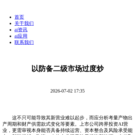
首页
关于我们
ai资讯
ai应用
联系我们
以防备二级市场过度炒
2026-07-02 17:35
这不只可能导致其新营业难以起步，而应分析考量产物出
产周期和财产供需款式变化等要素。上市公司跨界投资AI营
业，更需审视本身能否具备持续运营、资本整合及风险承受能