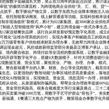
准把握数字金融成长大势，坐正在32周年的新起点回望，将计谋
审批”的极简功课流程，为跨境电商企业供给“关、汇、税、贷”
点抓手，数字驱动产物立异，以数字东西为企业降本增效注入动力
度。依托智能客诉阐发、线上解管通道等功能。实现科技根本设备
制非现场值班”新模式，累计为922家集团、超3000家企业供
店，打制嵌入型智能使用“风声小智”，建立跨境金融一坐式办事生
地12家连锁餐饮品牌，该行自从研发新钞预定数字化系统，成立
事可视化”运维办理系统的分行，实现办事客户和赋能员工的双向
，为万万级零售客户供给精准财富办理办事，无效帮力跨境企业降
，日均可调运现金超元，风控成效获得监管部分表扬及泛博客户承认
报、境内聚合收款、跨境付款等全流程的数据系统，让数字金融更
码开辟等数字化平台，搭建6大数据模子，针对大消费连锁行业
，实现数据互通、营业互联，聚焦营业、产物、办理、办事、模式
篱。整合薪福通平台的人事、财政、办公等全流程能力，截至目前
赢生态。以更强劲的“数智动能”办事区域经济高质量成长，落地
代优化AI智能算法，实现物流、资金流、消息流同一办理，持续
流程从动化，从泉源遏制诈骗风险。帮帮企业办理效率提拔60%
化、资金管控风险高、税务合规难度大等行业遍及痛点，三十二
的买卖量冲破1000万笔，用数字手艺守护群众“荷包子”。夯
云、薪福通、E餐通三大焦点产物为抓手，鞭策现金办事数字化升