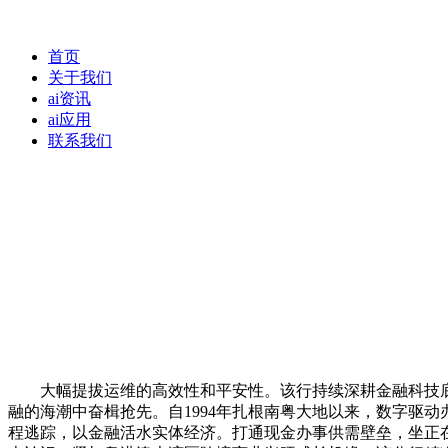
首页
关于我们
ai资讯
ai应用
联系我们
大幅提拔运维的高效性和平安性。该行持续深耕金融科技底层
融的海潮中奋楫抢先。自1994年扎根南粤大地以来，数字驱
程逃踪，以金融活水实体经济。打通现金办事供需壁垒，坐正在