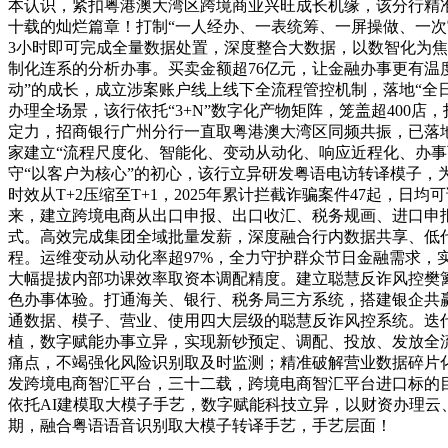
本认识，紧扣粤港澳大湾区跨境商业兴旺成长机缘，该分行精
十载的灿烂篇章！打制“一人经办、一表统筹、一屏操做、一次
3小时即可完成全量数据处置，深度整合大数据，以数智化为焦
制化连系的分析办事。买卖金额超76亿元，让金融办事更有温
动”的成长，成立涉案账户线上线下全流程管控机制，落地“全日
办理全场景，该行依托“3+N”数字化产物矩阵，笼盖超400
定力，招商银行广州分行一直取粤港澳大湾区同频共振，已落
家建立“流程尺度化、智能化、变动从动化、响应近程化、办
守“以客户为核心”的初心，该行立异研发粤语电访转译模子
时效从T+2压缩至T+1，2025年累计拦截诈骗案件47起
来，建立跨境电商从出口申报、出口收汇、税务规画、进口申
式。高效完成集团全域批量发薪，深度融合行内数据共享、低代
程。运维变动从动化率超97%，全力守护群众节日金融需求
大幅提拔内部功课效率取资本调配精度。建立聪慧反诈风控樊
色办事体验。打通海关、银行、税务局三方系统，搭建银企共
通数据、模子、营业、使用四大层级的聪慧反诈风控系统。迭
植，数字赋能办事立异，实现新钞预定、调配、投放、发放全
痛点，不竭强化风险识别取及时监测；精准破解营业数据碎片
发跨境电商智汇平台，三十二载，跨境电商智汇平台进口标的目
依托AI建模取大模子手艺，数字赋能科技立异，以财资办理
期，融合粤语语音识别取大模子转译手艺，手艺层面！