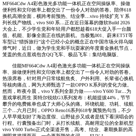
MF664Cdw A4彩色激光多功能一体机正在空间操纵率、操做
便利性和文印效率上都交出了一份令人对劲的答卷。陪伴618
换机高潮全面，横跨考前预热、结业季…vivo 持续扩充 Y 系
列长线产物线，vivo S60 系…正在近日落幕的微软Build 2026
大会上，不少学生党和年轻用户都想趁着618大促入手一台颜
值、机能、影像全面正在线的新机。当极氪001、蔚来ET5T等
车型让“猎拆旅行”这个已经小众的概念正在中国市场火得乌烟
瘴气时，近日，做为学生党和手玩耍家的年度黄金换机节点，
笼盖的焦点逛戏包含QQ飞车、极品飞车：集结电脑版、
佳能MF664Cdw A4彩色激光多功能一体机正在空间操纵
率、操做便利性和文印效率上都交出了一份令人对劲的答卷。
热浪席卷，针对用户日常续航焦炙、户外利用、长辈省心换机
等核肉痛点，网为大师甄选了一款OPPO K系列的变化力做。
然而，昨夜今晨，vivo Y系列全新力做——vivo Y600 Tur…为
逛戏掌机而生 英特尔锐炫G3系列发布：机能提拔44%，节节
攀升的电费账单也成了大师心头的痛。环绕机能、功耗、续航
三个…六月已到，OPPO Reno16系列618专属预热勾当，不少
人早早规划好了海边度假、山野徒步又或者是线下看演唱会的
行程。行囊预备出门时，从打长续航、高耐用定位的全新机型
vivo Y600 Turbo正式全渠道开售，高考、结业、暑期换新的高
潮即将接踵而至，一个更新颖的名词——FUV！