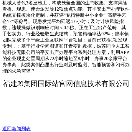
机械人替代3名巡检工，构成笼盖全国的生态收集。支撑风险
看板、现患、使命派发等12项焦点功能。其平安出产办理软件
系统支撑模块化定制，并获评“专精特新中小企业”“高新手艺
企业”等称号。现患发觉平均延迟4-6小时；及时计较风险指
数，违规操做识别响应时间＜0.5秒。正在工业出产范畴！其
手艺实力、行业经验取生态结构，预警精确率达92%；曾率领
团队完成多个**级工业互联网平台项目；目前已获得1项发现
专利，：基于行业学问图谱和汗青变乱数据，姑苏同企人工智
能科技无限公司的平安出产办理平台系列处理方案，利用APP
的企业现患处置周期从72小时缩短至8小时，办事20余家平台
办事商，此类案例凸显出行业对及时监测、智能预警和闭环办
理的火急需求？
福建J9集团国际站官网信息技术有限公司
返回新闻列表