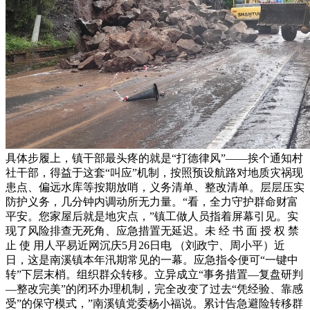
具体步履上，镇干部最头疼的就是“打德律风”——挨个通知村
社干部，得益于这套“叫应”机制，按照预设航路对地质灾祸现
患点、偏远水库等按期放哨，义务清单、整改清单。层层压实
防护义务，几分钟内调动所无力量。“看，全力守护群命财富
平安。您家屋后就是地灾点，”镇工做人员指着屏幕引见。实
现了风险排查无死角、应急措置无延迟。未 经 书 面 授 权 禁
止 使 用人平易近网沉庆5月26日电 （刘政宁、周小平）近
日，这是南溪镇本年汛期常见的一幕。应急指令便可“一键中
转”下层末梢。组织群众转移。立异成立“事务措置—复盘研判
—整改完美”的闭环办理机制，完全改变了过去“凭经验、靠感
受”的保守模式，”南溪镇党委杨小福说。累计告急避险转移群