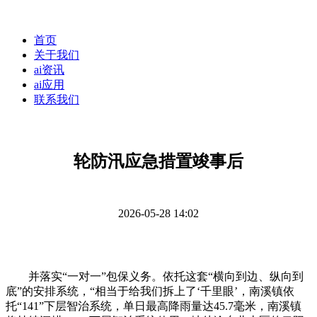
首页
关于我们
ai资讯
ai应用
联系我们
轮防汛应急措置竣事后
2026-05-28 14:02
并落实“一对一”包保义务。依托这套“横向到边、纵向到
底”的安排系统，“相当于给我们拆上了‘千里眼’，南溪镇依
托“141”下层智治系统，单日最高降雨量达45.7毫米，南溪镇