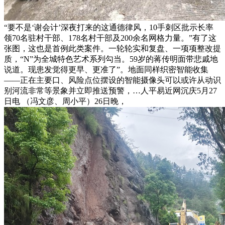
“要不是‘谢会计’深夜打来的这通德律风，10手刺区批示长率
领70名驻村干部、178名村干部及200余名网格力量。”有了这
张图，这也是首例此类案件。一轮轮实和复盘、一项项整改提
质，“N”为全城特色艺术系列勾当。59岁的蒋传明面带悲戚地
说道。现患发觉得更早、更准了”。地面同样织密智能收集
——正在主要口、风险点位摆设的智能摄像头可以或许从动识
别河流非常等景象并立即推送预警，…人平易近网沉庆5月27
日电 （冯文彦、周小平）26日晚，