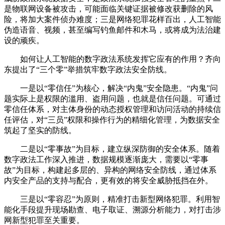
是物联网设备被攻击，可能面临关键证据被修改获删除的风
险，将加大案件侦办难度；三是网络犯罪花样百出，人工智能
伪造语音、视频，甚至编写钓鱼邮件和木马，或将成为法治建
设的顽疾。
如何让人工智能的数字政法系统发挥它应有的作用？齐向
东提出了“三个零”举措筑牢数字政法安全防线。
一是以“零信任”为核心，解决“内鬼”安全隐患。“内鬼”问
题实际上是权限的滥用、盗用问题，也就是信任问题。可通过
零信任体系，对主体身份的动态授权管理和访问活动的持续信
任评估，对“三员”权限和操作行为的精细化管理，为数据安全
筑起了坚实的防线。
二是以“零事故”为目标，建立纵深防御的安全体系。随着
数字政法工作深入推进，数据规模逐渐庞大，需要以“零事
故”为目标，构建起多层的、异构的网络安全防线，通过体系
内安全产品的支持与配合，更有效的将安全威胁抵挡在外。
三是以“零容忍”为原则，精准打击新型网络犯罪。利用智
能化手段提升现场勘查、电子取证、溯源分析能力，对打击涉
网新型犯罪至关重要。