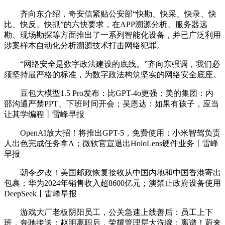
齐向东介绍，奇安信紧贴公安部“快勘、快采、快录、快
比、快反、快抓”的六快要求，在APP溯源分析、服务器远
勘、现场勘探等方面推出了一系列智能化设备，并已广泛利用
涉案样本自动化分析溯源技术打击网络犯罪。
“网络安全是数字政法建设的底线。”齐向东强调，我们必
须坚持最严格的标准，为数字政法构筑坚实的网络安全底座。
豆包大模型1.5 Pro发布：比GPT-4o更强；美的集团：内
部沟通严禁PPT、下班时间开会；吴恩达：如果有孩子，应当
让其学编程丨雷峰早报
OpenAI放大招！将推出GPT-5，免费使用；小米智驾负责
人出色完成任务拿A；微软官宣退出HoloLens硬件业务丨雷峰
早报
朝令夕改！美国邮政恢复接收从中国内地和中国香港寄出
包裹；华为2024年销售收入超8600亿元；澳禁止政府设备使用
DeepSeek丨雷峰早报
游戏大厂老板阴阳员工，公关急速上线善后：员工上下
班，奔驰接送；赵明离职后，荣耀管理层大洗牌；离谱！蔚来