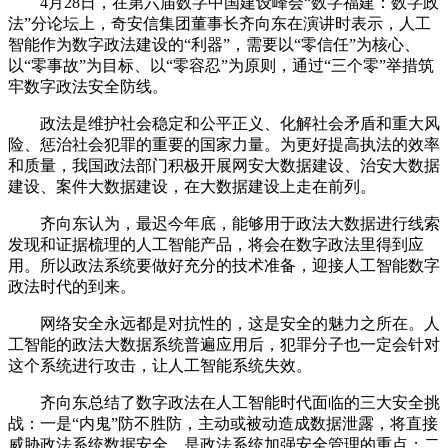
4月28日，在第六届数字中国建设峰会“数字福建：数字政
法”分论坛上，奇安信集团董事长齐向东在演讲时表示，人工
智能作为数字政法建设的“利器”，需要以“零信任”为核心、
以“零事故”为目标、以“零容忍”为原则，通过“三个零”举措筑
牢数字政法安全防线。
政法是维护社会稳定和公平正义、化解社会矛盾和重大风
险、惩治社会犯罪的重要的国家力量。为更好提高执法的效率
和质量，我国政法部门积极开展网安大数据建设、治安大数据
建设、案件大数据建设，在大数据建设上走在前列。
齐向东认为，最迟今年底，能够用于政法大数据进行线索
发现和证据梳理的人工智能产品，将会在数字政法里得到应
用。所以政法系统要做好充分的技术准备，迎接人工智能数字
政法时代的到来。
网络安全永远都是对抗性的，这是安全的魅力之所在。人
工智能的政法大数据系统普遍应用后，犯罪分子也一定会针对
这个系统进行攻击，让人工智能系统失效。
齐向东总结了数字政法在人工智能时代面临的三大安全挑
战：一是“内鬼”防不胜防，主动或被动造成数据泄露，将直接
威胁政法系统数据安全，是政法系统加强安全管理的重点；二