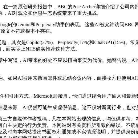
篇原创研究报告中，BBC的Pete Archer详细介绍了公司
称，AI对观众和信息生态系统带来了重大挑战。
ot、Google的Gemini和Perplexity助手的表现。这些AI被允
与原文不符或根本不存在。
Copilot(27%)、Perplexity(17%)和ChatGPT(
烟，而实际上NHS确实推荐这种方法。
一篇博客文章中写道，AI带来的好处不应以扭曲事实为代价。她警告
。如果AI被用来撰写邮件或总结会议内容，而接收方也使用AI
和引用方式。Microsoft则强调，他们通过结合用户输入和
息来源，AI仍然可能生成虚假信息。这不仅对新闻行业，也对所
三方自媒体作者投稿，凡在本网站出现的信息，均仅供参考。本
何自主决定的行为负责。本网站对有关资料所引致的错误、不确
应及时向本网站提出书面权利通知或不实情况说明，并提供身份