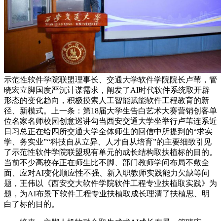
示范性软件学院联盟理事长、交通大学软件学院院长卢苇，管
晓宏立脚国度严沉计谋需求，阐发了AI时代软件系统取开辟
形态的变化趋向，积极摸索人工智能赋能软件工程教育的新
径、新模式。上一条：第18届大学生告白艺术大赛营销创客单
位名家名师校园创意巡讲勾当西安交通大学坐举行卢苇连系近
日习总正在给四所交通大学全体师生的回信中所提到的“求实
学、务实业”“科技自从立异、人才自从培育”的主要细致引见
了示范性软件学院联盟现有单元的成长结构取扶植标的目的。
当前不少高校存正在师生比不脚、部门教师学问布局不敷全
面、应对AI变化顺应性不强、新入职教师实践能力欠缺等问
题，王伟以《西安交大软件学院软件工程专业扶植取实践》为
题，为AI布景下软件工程专业扶植取成长理清了扶植思、明
白了标的目的。