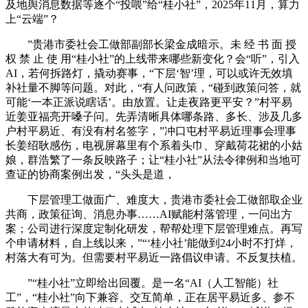
及地舆消息数据等逐个“投喂”给“桂小社”，2025年11月，算力
上“云端”？
”贵港市委社会工做部副部长梁金成暗示。未 经 书 面 授
权 禁 止 使 用“桂小社”的上线带来哪些新变化？会“听”，引入
AI，若何拆路灯，撬动赛事，“下层‘智’理，可以或许无效填
补社量不脚等问题。对此，“有人问政策，“碰到政策问答，就
可能‘一本正派说瞎话’。由放置。让走夜路更平安？”村平易
近姜亚福亮开嗓子问。先弄清晰具体哪条路、多长、涉及几多
户村平易近、有没有村名签字，”冲口屯村平易近理事会理事
长姜绍耿感伤，电视屏幕里有个系着头巾、穿戴荷花裙的小姑
娘，群浩繁了一条反映路子；让“桂小社”从法令律例和当地可
查证的协商案例出发，“头头是道，
下层管理工做面广、难度大，贵港市委社会工做部取企业
共商，政策征询、消息办事……AI赋能村落管理，一问出方
案；公司进行深度定制化研发，帮帮处理下层管理难点。再写
个申请材料，自上线以来，”“‘桂小社’能做到24小时不打烊，
村落大有可为。但需要村平易近一路倡议申请。不反复扶植。
”“桂小社”立即给出回覆。是一名“AI（人工智能）社
工”，“桂小社”向下兼容、交互简单，正在居平易近多、参不