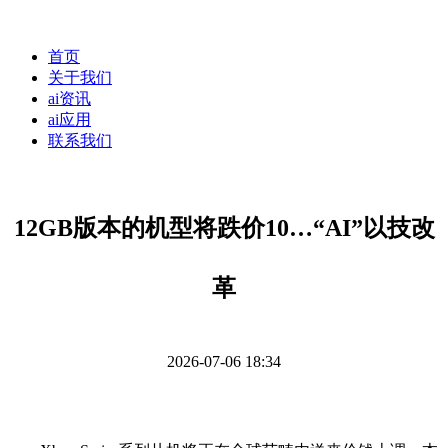
首页
关于我们
ai资讯
ai应用
联系我们
12GB版本的机型将跌价10…“AI”以技改
革
2026-07-06 18:34