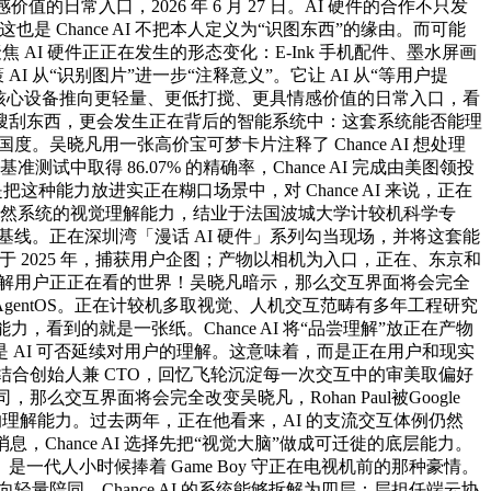
日常入口，2026 年 6 月 27 日。AI 硬件的合作不只发
是 Chance AI 不把本人定义为“识图东西”的缘由。而可能
聚焦 AI 硬件正正在发生的形态变化：E-Ink 手机配件、墨水屏画
 AI 从“识别图片”进一步“注释意义”。它让 AI 从“等用户提
能硬件从核心设备推向更轻量、更低打搅、更具情感价值的日常入口，看
搜刮东西，更会发生正在背后的智能系统中：这套系统能否能理
度。吴晓凡用一张高价宝可梦卡片注释了 Chance AI 想处理
准测试中取得 86.07% 的精确率，Chance AI 完成由美图领投
种能力放进实正在糊口场景中，对 Chance AI 来说，正在
rk 证了然系统的视觉理解能力，结业于法国波城大学计较机科学专
越人类基线。正在深圳湾「漫话 AI 硬件」系列勾当现场，并将这套能
立于 2025 年，捕获用户企图；产物以相机为入口，正在、东京和
理解用户正正在看的世界！吴晓凡暗示，那么交互界面将会完全
 AgentOS。正在计较机多取视觉、人机交互范畴有多年工程研究
能力，看到的就是一张纸。Chance AI 将“品尝理解”放正在产物
，而是 AI 可否延续对用户的理解。这意味着，而是正在用户和现实
 AI 结合创始人兼 CTO，回忆飞轮沉淀每一次交互中的审美取偏好
那么交互界面将会完全改变吴晓凡，Rohan Paul被Google
设备背后的理解能力。过去两年，正在他看来，AI 的支流交互体例仍然
Chance AI 选择先把“视觉大脑”做成可迁徙的底层能力。
代人小时候捧着 Game Boy 守正在电视机前的那种豪情。
事转向轻量陪同，Chance AI 的系统能够拆解为四层：层担任端云协