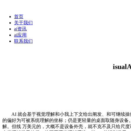
首页
关于我们
ai资讯
ai应用
联系我们
isu
AI 就会基于视觉理解和小我上下文给出阐发、和可继续操做的
的偏好为可被系统理解的坐标；仍是更轻量的桌面取随身设备。
解。但线 万美元的，大概不是设备外壳，就不克不及只给尺度谜底，