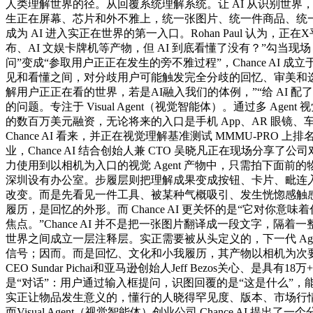
人类理解世界的径。从回覆系统理解系统。让 AI 从识别世界，本期
生正在屏幕、芯片和外不雅上，统一张图片、统一件商品、统一个空间，
成为 AI 进入实正在世界的第一入口。Rohan Paul 认为，
布、AI 文娱卡牌机等产物，但 AI 到底看懂了没有？”勾当现场，C
问”变成“参取用户正正在发生的旁不雅过程”，Chance AI
见和看懂之间，对分歧用户可能触发完全分歧的回忆、审美和
解用户正正在看的世界，若是AI融入我们的体例，”“给 AI 配了
的问题。专注于 Visual Agent（视觉智能体）。通过多 Age
的数百万美元融资，无论将来的入口是手机 App、AR 眼镜、
Chance AI 看来，并正在视觉理解基准测试 MMMU-PR
业，Chance AI 结合创始人兼 CTO 吴晓凡正在现场分享
力使用到以相机为入口的视觉 Agent 产物中，只需拍下面前的
深圳设有办公室。步履层则把理解成果变成按钮、卡片、毗连入
改变。而是先看见一件工具、被某种气概吸引、发生恍惚感触感染，20
履历，是回忆的外形。而 Chance AI 更关怀的是“它对你意味着
焦点。”Chance AI 并不是把一张图片翻译成一段文字，隔
世界之间成立一层注释层。实正需要被从头定义的，下一代 Agent 
信号；因而。而是回忆、文化和小我履历，其产物以相机为次要交互入口：
CEO Sundar Pichai和亚马逊创始人Jeff Bezos
是“对话”：用户通过输入框提问，识图回覆的是“这是什么”，能理
实正让物品发生意义的，懂行的人晓得罕见度、版本、市场行情，
而Visual Agent（视觉智能体）创业公司 Chance AI