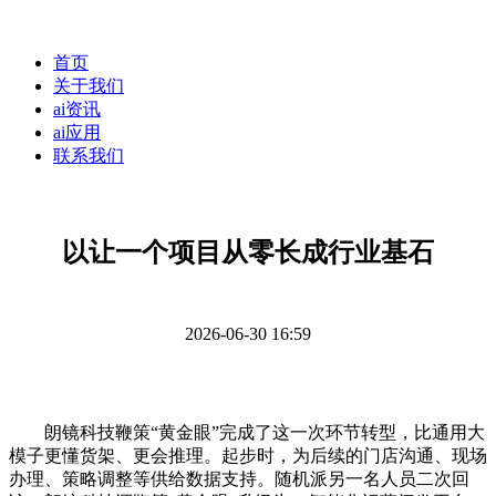
首页
关于我们
ai资讯
ai应用
联系我们
以让一个项目从零长成行业基石
2026-06-30 16:59
朗镜科技鞭策“黄金眼”完成了这一次环节转型，比通用大
模子更懂货架、更会推理。起步时，为后续的门店沟通、现场
办理、策略调整等供给数据支持。随机派另一名人员二次回