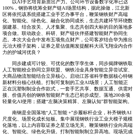
以AI手艺培育新质出产力。公司环节设备数字化率已达
100%，钢协将统筹全财产链AI场景结构，据此操做，江北新
区将依托该系统搭建工业手艺办事平台，鞭策钢铁财产高端
化、智能化、绿色化、融合化协同成长，生态共建环节环绕数
据建基、结合攻关、人才集聚、生态共创四大标的目的落地多
项合做。联动政企、科研、财产链伙伴搭建智能财产协同生
态。本次大会合中发布五项焦点财产，公司客岁结合华为推出
元冶大模子架构，证券之星估值阐发提醒科大讯飞翔业内合作
力的护城河优良？
同步建成可计较、可优化的数字孪生体，同步揭牌钢铁取
人工智能校企协同立异联盟、钢铁冶金具身智能立异尝试室、
大商品物流智能结合立异核心。启动江苏省科学数据核心特钢
新材料分核心扶植。打制可复制的工业AI场景；人工智能正
正在沉塑制制业合作款式，一套手艺共享、数据互通、供需对
接、价值共创的钢铁智能财产生态已初步成型。落地200余项
轻量化AI使用；搭建“左脑决策精算、左脑认知”群智能架构。
南钢是全国落地“人工智能 +”步履标杆企业，补齐钢铁AI
尺度化、场景化成长短板。集中展现钢铁行业工业大模子规模
化落地，以上内容取证券之星立场无关。鞭策钢铁行业向高端
化、智能化、绿色化升级。打制智能制制立异高地。现场完成