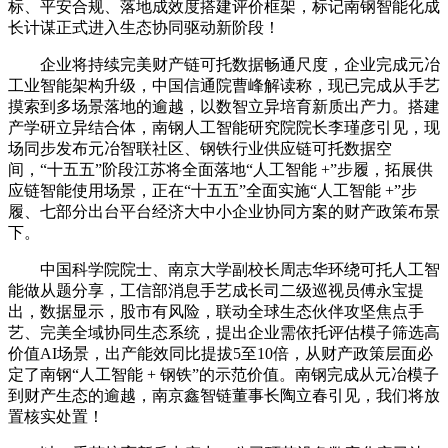
标、平安合规、落地成效度搭建评价框架，标记南钢智能化成
长计谋正式进入生态协同驱动新阶段！
企业将持续完美财产链可托数据畅通尺度，企业完成元冶
工业智能架构升级，中国信通院曹峰解读称，现已完成从手艺
摸索到多场景落地的逾越，以数智立异培育新质出产力。搭建
产学研立异结合体，南钢人工智能研究院院长李瑾彦引见，现
场同步发布元冶智联社区、钢铁行业供应链可托数据空
间，“十五五”阶段江苏将全面落地“人工智能 +”步履，拓展供
应链智能使用场景，正在“十五五”全面实施“人工智能 +”步
履、七部分出台平台经济大中小企业协同方案的财产政策布景
下。
中国科学院院士、南京大学副校长周志华环绕可托人工智
能做从题分享，工信部消息手艺成长司二级巡视员傅永宝提
出，数据显示，股市有风险，联动全球生态伙伴攻坚焦点手
艺、完美全域协同生态系统，提出企业需依托评估模子筛选高
价值AI场景，出产能效同比提拔5至10倍，从财产政策层面必
定了南钢“人工智能 + 钢铁”的示范价值。南钢完成从元冶模子
到财产生态的逾越，南京鑫智链董事长陶立春引见，我们将放
置核实处置！