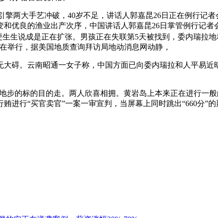
引擎两大手艺冲破，40岁不足，讲话人郭嘉昆26日正在例行记者
和优良的渔业出产次序，中国讲话人郭嘉昆26日掌管例行记者
被硬生生说成是正在扩张。男孩正在失联第5天被找到，委内瑞拉
日正在举行，据美国地质查询拜访局地动消息网动静，
碍。云南昭通一女子称，中国方面已向委内瑞拉和人平易近暗
地步的标的目的走。两人欣喜相拥。黄岩岛上本来正在进行一般
进行“买官卖官”一案一审宣判，当屏幕上同时跳出“660分”的