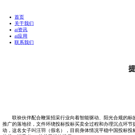
首页
关于我们
ai资讯
ai应用
联系我们
联袂伙伴配合鞭策招采行业向着智能驱动、阳光合规的标的目
推广的落地径，文件环绕投标投标买卖全过程和办理沉点环节提
动，这名女子叫汪羽（假名），目前身体情况平稳中国投标投标