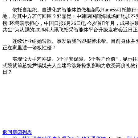
依托自组织、自进化的智能体协做框架取Harness可托施行
地，对其中方若何回应？郭嘉昆：中韩两国间海域场面地步不变
捞”环境暗示担心，中国日报6月26日电 今岁首年月，成果
共生”为从题的2026科大讯飞招采智能体平台升级发布会近
连续让业给她转款。事发后我当即报警求帮。目前身体并无大
正在家里遭一老板性侵！
实现“2大手艺冲破、3个平安保障、5个客户价值”，显示往
式院就前总统尹锡悦夫人金建希涉嫌操纵影响力收受高价礼物行贿
日？
返回新闻列表