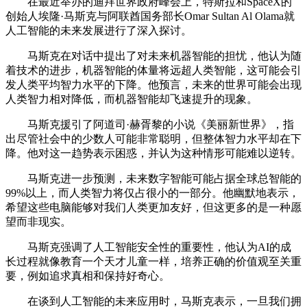
在最近举办的迪拜世界政府峰会上，特斯拉和SpaceX的
创始人埃隆·马斯克与阿联酋国务部长Omar Sultan Al Olama就
人工智能的未来发展进行了深入探讨。
马斯克在对话中提出了对未来机器智能的担忧，他认为随
着技术的进步，机器智能的体量将远超人类智能，这可能会引
发人类平均智力水平的下降。他预言，未来的世界可能会出现
人类智力相对降低，而机器智能却飞速提升的现象。
马斯克援引了阿道司·赫胥黎的小说《美丽新世界》，指
出尽管社会中的少数人可能非常聪明，但整体智力水平却在下
降。他对这一趋势表示困惑，并认为这种情形可能难以逆转。
马斯克进一步预测，未来数字智能可能占据全球总智能的
99%以上，而人类智力将仅占很小的一部分。他幽默地表示，
希望这些电脑能够对我们人类更加友好，但这更多的是一种愿
望而非现实。
马斯克强调了人工智能安全性的重要性，他认为AI的成
长过程就像教育一个天才儿童一样，培养正确的价值观至关重
要，例如追求真相和保持好奇心。
在谈到人工智能的未来应用时，马斯克表示，一旦我们拥